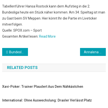
Tabellenführer Hansa Rostock kann dem Aufstieg in die 2.
Bundesliga heute ein Stück näher kommen. Am 34. Spieltag ist man
zu Gast beim SV Meppen. Hier könnt Ihr die Partie im Liveticker
mitverfolgen.
Quelle: SPOX.com – Sport
Gesamten Artikel lesen:
Read More
Beitrags-
Bundesliga: VfL Wolfsburg vs. BVB (Borussia Dortmund): Bundesliga heute im Liveticker
Annalena Baerbock: “Härte und Dialog!” – oder: Das kleinere Übel …
Navigation
RELATED POSTS
Xavi-Poker: Trainer Plaudert Aus Dem Nähkästchen
International: Ohne Auswechslung: Draxler Verlässt Platz