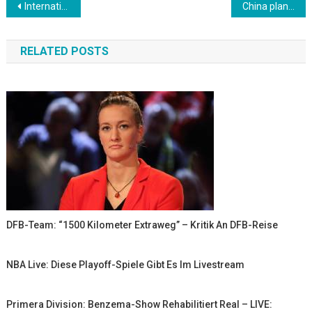
Beitrags-
International: Poldi kritisiert Super-League-Pläne: “Ekelhaft und nicht fair”
China plant Produktion von mehr als 100 Millionen Dosen des russischen COVID-19-Impfstoffs Sputnik V
Navigation
RELATED POSTS
DFB-Team: “1500 Kilometer Extraweg” – Kritik An DFB-Reise
NBA Live: Diese Playoff-Spiele Gibt Es Im Livestream
Primera Division: Benzema-Show Rehabilitiert Real – LIVE: