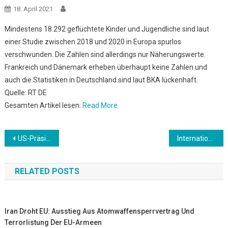
18. April 2021
Mindestens 18.292 geflüchtete Kinder und Jugendliche sind laut
einer Studie zwischen 2018 und 2020 in Europa spurlos
verschwunden. Die Zahlen sind allerdings nur Näherungswerte.
Frankreich und Dänemark erheben überhaupt keine Zahlen und
auch die Statistiken in Deutschland sind laut BKA lückenhaft.
Quelle: RT DE
Gesamten Artikel lesen:
Read More
Beitrags-
US-Präsident Biden droht: Im Falle von Nawalnys Tod in Gefangenschaft gibt es Konsequenzen
International: Celtic kassiert erste Pokalpleite nach fünf Jahren
Navigation
RELATED POSTS
Iran Droht EU: Ausstieg Aus Atomwaffensperrvertrag Und
Terrorlistung Der EU-Armeen