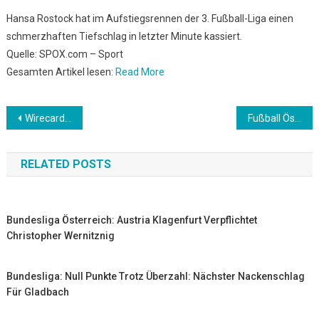
Hansa Rostock hat im Aufstiegsrennen der 3. Fußball-Liga einen
schmerzhaften Tiefschlag in letzter Minute kassiert.
Quelle: SPOX.com – Sport
Gesamten Artikel lesen:
Read More
Beitrags-
Wirecard-Skandal: Wer hatte eigentlich Schuld an dem Milliardenbetrug?
Fußball Österreich: Atalanta angelt offenbar nach Österreichs U21-Kapitän
Navigation
RELATED POSTS
Bundesliga Österreich: Austria Klagenfurt Verpflichtet
Christopher Wernitznig
Bundesliga: Null Punkte Trotz Überzahl: Nächster Nackenschlag
Für Gladbach