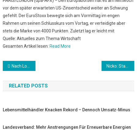
PARIS/LONDON (dpa-AFX) – Den Europabörsen hat es am Mittwoch
vor dem später erwarteten US-Zinsentscheid weiter an Schwung
gefehlt. Der EuroStoxx bewegte sich am Vormittag im engen
Rahmen um seinen Schlusskurs vom Vortag, er verteidigte aber
stets die Marke von 4000 Punkten. Zuletzt lag er leicht mit
Quelle: Aktuelles zum Thema Wirtschaft
Gesamten Artikel lesen:
Read More
Beitrags-
Nach Lockdown: “Wir werden so viele Rabattaktionen sehen wie nie zuvor”
Nicko: Start der Vasco da Gama verschiebt sich
Navigation
RELATED POSTS
Lebensmittelhändler Knacken Rekord – Dennoch Umsatz-Minus
Landesverband: Mehr Anstrengungen Für Erneuerbare Energien