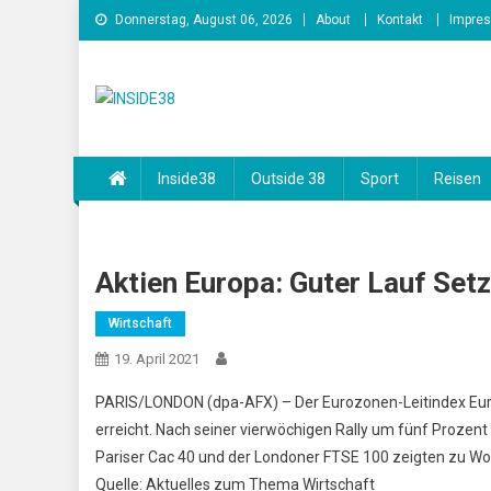
Skip
Donnerstag, August 06, 2026
About
Kontakt
Impre
to
content
INSIDE38
Inside38
Outside 38
Sport
Reisen
Aktien Europa: Guter Lauf Set
Wirtschaft
19. April 2021
PARIS/LONDON (dpa-AFX) – Der Eurozonen-Leitindex Eur
erreicht. Nach seiner vierwöchigen Rally um fünf Prozent
Pariser Cac 40 und der Londoner FTSE 100 zeigten zu W
Quelle: Aktuelles zum Thema Wirtschaft