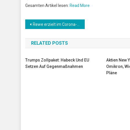
Gesamten Artikel lesen:
Read More
Beitrags-
Rewe erzielt im Corona-Jahr 2020 Umsatzrekord
Navigation
RELATED POSTS
Trumps Zollpaket: Habeck Und EU
Aktien New Y
Setzen Auf Gegenmaßnahmen
Omikron, Wi
Pläne