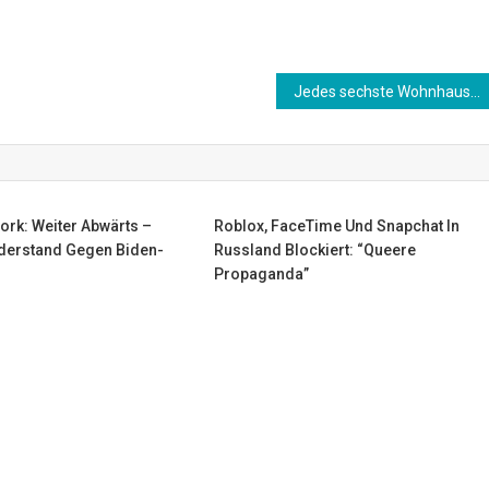
Jedes sechste Wohnhaus im Südwesten bei Starkregen bedroht
ork: Weiter Abwärts –
Roblox, FaceTime Und Snapchat In
derstand Gegen Biden-
Russland Blockiert: “Queere
Propaganda”