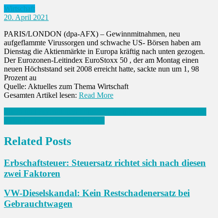
Wirtschaft
20. April 2021
PARIS/LONDON (dpa-AFX) – Gewinnmitnahmen, neu
aufgeflammte Virussorgen und schwache US- Börsen haben am
Dienstag die Aktienmärkte in Europa kräftig nach unten gezogen.
Der Eurozonen-Leitindex EuroStoxx 50 , der am Montag einen
neuen Höchststand seit 2008 erreicht hatte, sackte nun um 1, 98
Prozent au
Quelle: Aktuelles zum Thema Wirtschaft
Gesamten Artikel lesen:
Read More
Beitrags-
Eltern und Psychologen kritisieren Testpflicht an Berliner Schulen
Zalando steigert Umsatz deutlich
Navigation
Related Posts
Erbschaftsteuer: Steuersatz richtet sich nach diesen
zwei Faktoren
VW-Dieselskandal: Kein Restschadenersatz bei
Gebrauchtwagen