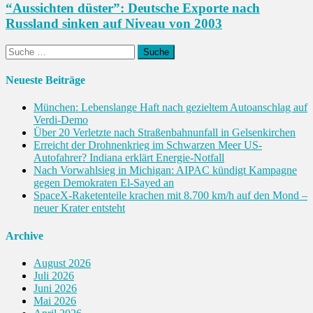
“Aussichten düster”: Deutsche Exporte nach
Russland sinken auf Niveau von 2003
Suche
nach:
Neueste Beiträge
München: Lebens­lange Haft nach gezieltem Autoanschlag auf
Verdi-Demo
Über 20 Verletzte nach Straßenbahnunfall in Gelsenkirchen
Erreicht der Drohnenkrieg im Schwarzen Meer US-
Autofahrer? Indiana erklärt Energie-Notfall
Nach Vorwahlsieg in Michigan: AIPAC kündigt Kampagne
gegen Demokraten El-Sayed an
SpaceX-Raketenteile krachen mit 8.700 km/h auf den Mond –
neuer Krater entsteht
Archive
August 2026
Juli 2026
Juni 2026
Mai 2026