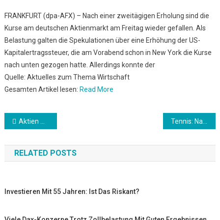
FRANKFURT (dpa-AFX) – Nach einer zweitägigen Erholung sind die
Kurse am deutschen Aktienmarkt am Freitag wieder gefallen. Als
Belastung galten die Spekulationen über eine Erhöhung der US-
Kapitalertragssteuer, die am Vorabend schon in New York die Kurse
nach unten gezogen hatte. Allerdings konnte der
Quelle: Aktuelles zum Thema Wirtschaft
Gesamten Artikel lesen:
Read More
Beitrags-
Aktien Wien Schluss: UBM nach Ergebnisvorlage fast 4 Prozent fester
Tennis: Nadal und Djokovic stehen im Halbfinale
Navigation
RELATED POSTS
Investieren Mit 55 Jahren: Ist Das Riskant?
Viele Dax-Konzerne Trotz Zollbelastung Mit Guten Ergebnissen