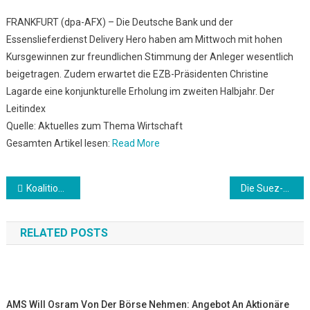
FRANKFURT (dpa-AFX) – Die Deutsche Bank und der
Essenslieferdienst Delivery Hero haben am Mittwoch mit hohen
Kursgewinnen zur freundlichen Stimmung der Anleger wesentlich
beigetragen. Zudem erwartet die EZB-Präsidenten Christine
Lagarde eine konjunkturelle Erholung im zweiten Halbjahr. Der
Leitindex
Quelle: Aktuelles zum Thema Wirtschaft
Gesamten Artikel lesen:
Read More
Beitrags-
Koalitionsgespräche geplatzt: Doch kein Schutz für Whistleblower
Die Suez-Blockade erreicht den deutschen Einzelhandel
Navigation
RELATED POSTS
AMS Will Osram Von Der Börse Nehmen: Angebot An Aktionäre