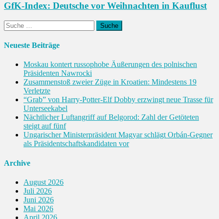
GfK-Index: Deutsche vor Weihnachten in Kauflust
Suche
nach:
Neueste Beiträge
Moskau kontert russophobe Äußerungen des polnischen
Präsidenten Nawrocki
Zusammenstoß zweier Züge in Kroatien: Mindestens 19
Verletzte
“Grab” von Harry-Potter-Elf Dobby erzwingt neue Trasse für
Unterseekabel
Nächtlicher Luftangriff auf Belgorod: Zahl der Getöteten
steigt auf fünf
Ungarischer Ministerpräsident Magyar schlägt Orbán-Gegner
als Präsidentschaftskandidaten vor
Archive
August 2026
Juli 2026
Juni 2026
Mai 2026
April 2026