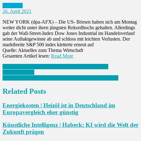
Wirtschaft
26. April 2021
NEW YORK (dpa-AFX) – Die US- Börsen haben sich am Montag
weiter dicht unter ihren jüngsten Rekordhochs gehalten. Allerdings
gab der Wall-Street-Index Dow Jones Industrial im Handelsverlauf
seine Auftaktgewinne ab und schloss mit leichten Verlusten. Der
marktbreite S&P 500 indes kletterte erneut auf
Quelle: Aktuelles zum Thema Wirtschaft
Gesamten Artikel lesen:
Read More
Beitrags-
Baerbock bei Anne Will: Dauerwerbesendung für die
Musterschülerin
Navigation
Eishockey: DEL-Halbfinals: Eisbären wieder mit Fehlstart
Related Posts
Energiekosten | Heizöl ist in Deutschland im
Europavergleich eher günstig
Künstliche Intelligenz | Habeck: KI wird die Welt der
Zukunft prägen