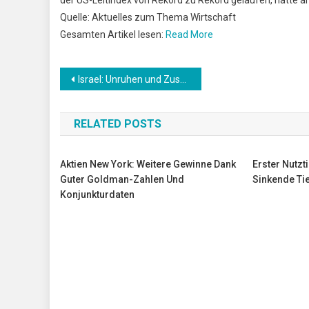
Quelle: Aktuelles zum Thema Wirtschaft
Gesamten Artikel lesen:
Read More
Beitrags-
Israel: Unruhen und Zusammenstöße mit der Polizei wegen Angriffs auf Rabbiner
Navigation
RELATED POSTS
Aktien New York: Weitere Gewinne Dank
Erster Nutzt
Guter Goldman-Zahlen Und
Sinkende Ti
Konjunkturdaten