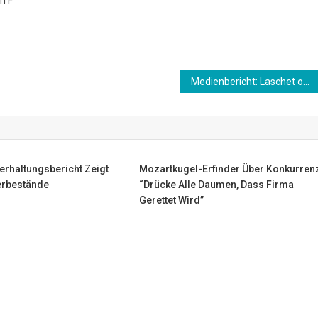
Medienbericht: Laschet offen für Entscheidung der K-Frage durch CDU-Kreisvorsitzende
ierhaltungsbericht Zeigt
Mozartkugel-Erfinder Über Konkurren
erbestände
“Drücke Alle Daumen, Dass Firma
Gerettet Wird”