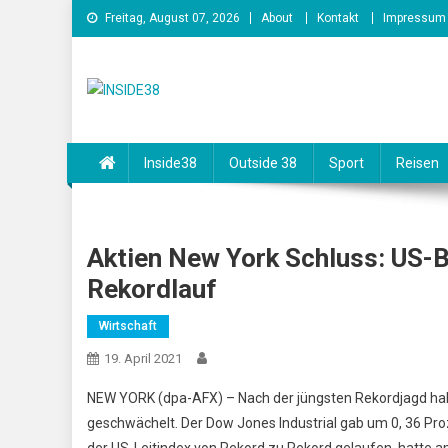
Skip
Freitag, August 07, 2026
About
Kontakt
Impressum
to
content
INSIDE38
Inside38
Outside 38
Sport
Reisen
Aktien New York Schluss: US
Rekordlauf
Wirtschaft
19. April 2021
NEW YORK (dpa-AFX) – Nach der jüngsten Rekordjagd hab
geschwächelt. Der Dow Jones Industrial gab um 0, 36 Pr
der US-Leitindex von Rekord zu Rekord gelaufen, hatte a