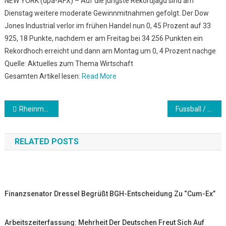
NEW YORK (dpa-AFX) – Auf die jüngste Rekordjagd sind am
Dienstag weitere moderate Gewinnmitnahmen gefolgt. Der Dow
Jones Industrial verlor im frühen Handel nun 0, 45 Prozent auf 33
925, 18 Punkte, nachdem er am Freitag bei 34 256 Punkten ein
Rekordhoch erreicht und dann am Montag um 0, 4 Prozent nachge
Quelle: Aktuelles zum Thema Wirtschaft
Gesamten Artikel lesen:
Read More
Beitrags-
Rheinmetall profitiert von Erholung der Automärkte
Fussball / Bundesliga: Schalke 04: So steigt S04 heute ab in die 2. Liga
Navigation
RELATED POSTS
Finanzsenator Dressel Begrüßt BGH-Entscheidung Zu “Cum-Ex”
Arbeitszeiterfassung: Mehrheit Der Deutschen Freut Sich Auf