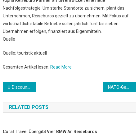
Alpha Reisebüro Partner GmbH entwickelt eine neue
Nachfolgestrategie: Um starke Standorte zu sichern, plant das
Unternehmen, Reisebüros gezielt zu übernehmen. Mit Fokus auf
wirtschaftlich stabile Betriebe sollen jährlich fünf bis sieben
Übernahmen erfolgen, finanziert aus Eigenmitteln.
Quelle
Quelle: touristik aktuell
Gesamten Artikel lesen:
Read More
Beitrags-
Discounter Netto begrenzt Eierkauf auf zwei Packungen
NATO-Generalsekretär hält US-Luftangriffe auf Iran für gerechtfertigt
Navigation
RELATED POSTS
Coral Travel Übergibt Vier BMW An Reisebüros