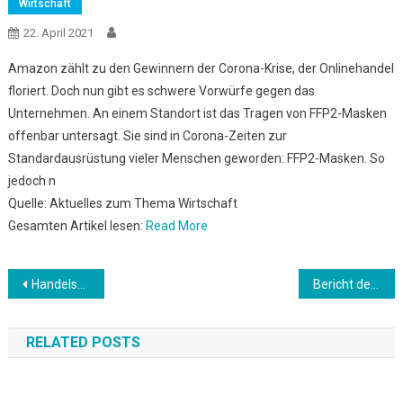
Wirtschaft
22. April 2021
Amazon zählt zu den Gewinnern der Corona-Krise, der Onlinehandel
floriert. Doch nun gibt es schwere Vorwürfe gegen das
Unternehmen. An einem Standort ist das Tragen von FFP2-Masken
offenbar untersagt. Sie sind in Corona-Zeiten zur
Standardausrüstung vieler Menschen geworden: FFP2-Masken. So
jedoch n
Quelle: Aktuelles zum Thema Wirtschaft
Gesamten Artikel lesen:
Read More
Beitrags-
Handelsverband-Boss Stefan Genth droht mit Verfassungsbeschwerde gegen “Notbremse”
Bericht der LMU München: Intensivbettenbelegung besserer Indikator als Inzidenz
Navigation
RELATED POSTS