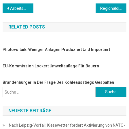
Beitrags-
Arbeitsmarktzahlen für MV werden bekanntgegeben
Regionaldirektion gibt Arbeitsmarktdaten bekannt
Navigation
RELATED POSTS
Photovoltaik: Weniger Anlagen Produziert Und Importiert
EU-Kommission Lockert Umweltauflage Für Bauern
Brandenburger In Der Frage Des Kohleausstiegs Gespalten
Suche
nach:
NEUESTE BEITRÄGE
Nach Leipzig-Vorfall: Kiesewetter fordert Aktivierung von NATO-