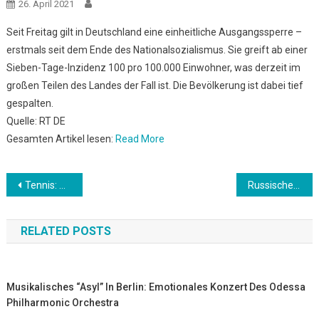
26. April 2021
Seit Freitag gilt in Deutschland eine einheitliche Ausgangssperre –
erstmals seit dem Ende des Nationalsozialismus. Sie greift ab einer
Sieben-Tage-Inzidenz 100 pro 100.000 Einwohner, was derzeit im
großen Teilen des Landes der Fall ist. Die Bevölkerung ist dabei tief
gespalten.
Quelle: RT DE
Gesamten Artikel lesen:
Read More
Beitrags-
Tennis: München: Marterer verpasst Duell gegen Zverev
Russischer Außenminister: EU soll untersuchen, was in Lager in Vrbětice passierte
Navigation
RELATED POSTS
Musikalisches “Asyl” In Berlin: Emotionales Konzert Des Odessa
Philharmonic Orchestra