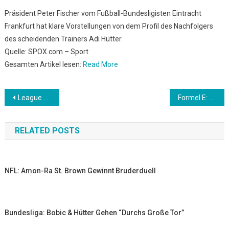
Präsident Peter Fischer vom Fußball-Bundesligisten Eintracht
Frankfurt hat klare Vorstellungen von dem Profil des Nachfolgers
des scheidenden Trainers Adi Hütter.
Quelle: SPOX.com – Sport
Gesamten Artikel lesen:
Read More
Beitrags-
League Cup: Manchester City vs. Tottenham Hotspur Finale heute live im TV, Livestream und Liveticker
Formel E: Formel E: 2. Rennen in Valencia heute live im TV und Livestream
Navigation
RELATED POSTS
NFL: Amon-Ra St. Brown Gewinnt Bruderduell
Bundesliga: Bobic & Hütter Gehen “durchs Große Tor”