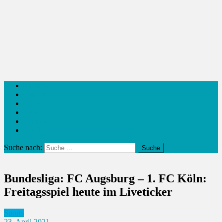
Inside38
Outside 38
Sport
Reisen
Wirtschaft
Food
Suche nach:
Bundesliga: FC Augsburg – 1. FC Köln:
Freitagsspiel heute im Liveticker
Sports
23. April 2021