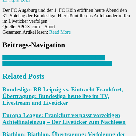
Der FC Augsburg und der 1. FC Köln eröffnen heute Abend den
31. Spieltag der Bundesliga. Hier könnt Ihr das Aufeinandertreffen
im Liveticker verfolgen.
Quelle: SPOX.com – Sport
Gesamten Artikel lesen:
Read More
Beitrags-Navigation
Elektroauto-Firma Byton schickt Tochter in Insolvenz
Serie A: CR7: Rückkehr zu Ex-Klub offenbar ein Thema
Related Posts
Bundesliga: RB Leipzig vs. Eintracht Frankfurt,
Übertragung: Bundesliga heute live im TV,
Livestream und Liveticker
Europa League: Frankfurt verpasst vorzeitigen
Achtelfinaleinzug – Der Liveticker zum Nachlesen
Biathlon: Biathlon, Übertragung: Verfolgung der