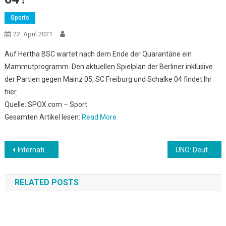
Sports
22. April 2021
Auf Hertha BSC wartet nach dem Ende der Quarantäne ein
Mammutprogramm. Den aktuellen Spielplan der Berliner inklusive
der Partien gegen Mainz 05, SC Freiburg und Schalke 04 findet Ihr
hier.
Quelle: SPOX.com – Sport
Gesamten Artikel lesen:
Read More
Beitrags-
International: ECA stellt SL-Teams Rückkehr in Aussicht
UNO: Deutlich mehr “tote Zonen” in den Ozeanen rund um den Globus
Navigation
RELATED POSTS