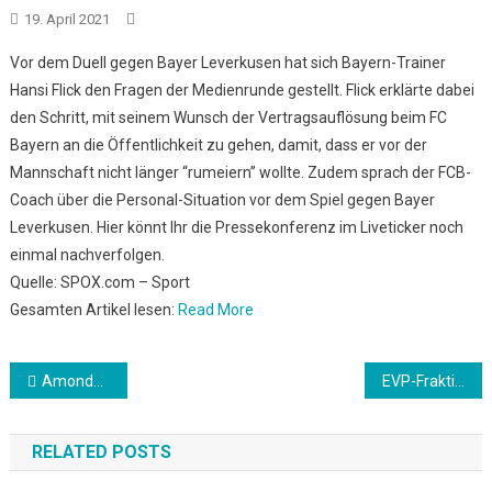
19. April 2021
Vor dem Duell gegen Bayer Leverkusen hat sich Bayern-Trainer
Hansi Flick den Fragen der Medienrunde gestellt. Flick erklärte dabei
den Schritt, mit seinem Wunsch der Vertragsauflösung beim FC
Bayern an die Öffentlichkeit zu gehen, damit, dass er vor der
Mannschaft nicht länger “rumeiern” wollte. Zudem sprach der FCB-
Coach über die Personal-Situation vor dem Spiel gegen Bayer
Leverkusen. Hier könnt Ihr die Pressekonferenz im Liveticker noch
einmal nachverfolgen.
Quelle: SPOX.com – Sport
Gesamten Artikel lesen:
Read More
Beitrags-
Amondo: Jahrestreffen im Herbst
EVP-Fraktionsvorsitzender fordert wegen Ostukraine “unmissverständliche Botschaft” an Russland
Navigation
RELATED POSTS