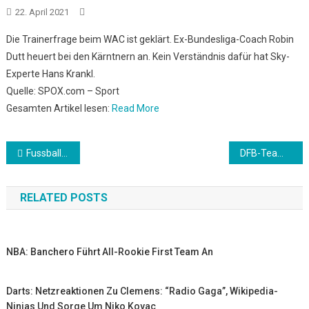
22. April 2021
Die Trainerfrage beim WAC ist geklärt. Ex-Bundesliga-Coach Robin
Dutt heuert bei den Kärntnern an. Kein Verständnis dafür hat Sky-
Experte Hans Krankl.
Quelle: SPOX.com – Sport
Gesamten Artikel lesen:
Read More
Beitrags-
Fussball / 2. Bundesliga: 2. Liga heute live: SV Sandhausen – HSV im TV, Livestream und Liveticker
DFB-Team: Bierhoff über Flick: “Sprechen ihn nicht aktiv an”
Navigation
RELATED POSTS
NBA: Banchero Führt All-Rookie First Team An
Darts: Netzreaktionen Zu Clemens: “Radio Gaga”, Wikipedia-
Ninjas Und Sorge Um Niko Kovac