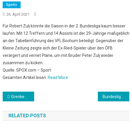
Sports
26. April 2021
Für Robert Zulj könnte die Saison in der 2. Bundesliga kaum besser
laufen. Mit 12 Treffern und 14 Assists ist der 29-Jährige maßgeblich
an der Tabellenführung des VFL Bochum beteiligt. Gegenüber der
Kleine Zeitung zeigte sich der Ex-Ried-Spieler über den ÖFB
verärgert und verriet Pläne, um mit Bruder Peter Zulj wieder
zusammen zu kicken.
Quelle: SPOX.com – Sport
Gesamten Artikel lesen:
Read More
Beitrags-
Grenke erwartet Testat für Jahresabschluss erst Mitte Mai
Bundesliga: FC Bayern: Flick von TV-Experte zerlegt
Navigation
RELATED POSTS