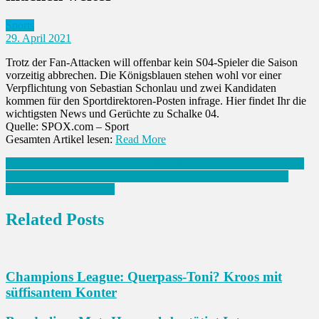
Sports
29. April 2021
Trotz der Fan-Attacken will offenbar kein S04-Spieler die Saison
vorzeitig abbrechen. Die Königsblauen stehen wohl vor einer
Verpflichtung von Sebastian Schonlau und zwei Kandidaten
kommen für den Sportdirektoren-Posten infrage. Hier findet Ihr die
wichtigsten News und Gerüchte zu Schalke 04.
Quelle: SPOX.com – Sport
Gesamten Artikel lesen:
Read More
Beitrags-
Rugby: Neuseelands Verband will “All Blacks”-Anteile verkaufen
EU-Parlament stimmt für “EU Covid-19 Zertifikat” – Streit mit
Navigation
Ländern um Umsetzung
Related Posts
Champions League: Querpass-Toni? Kroos mit
süffisantem Konter