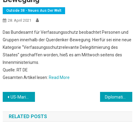
Outside 38 - Neues Aus Der Welt
28. April 2021
Das Bundesamt für Verfassungsschutz beobachtet Personen und
Gruppen innerhalb der Querdenker-Bewegung. Hierfür sei eine neue
Kategorie “Verfassungsschutzrelevante Delegitimierung des
Staates” geschaffen worden, hieß es am Mittwoch seitens des
Innenministeriums.
Quelle: RT DE
Gesamten Artikel lesen:
Read More
Beitrags-
US-Marineschiff feuert Warnschüsse in Richtung iranischer Schnellboote im Persischen Golf
Diplomatie: Berlin und Peking wollen Kooperation vertiefen
Navigation
RELATED POSTS