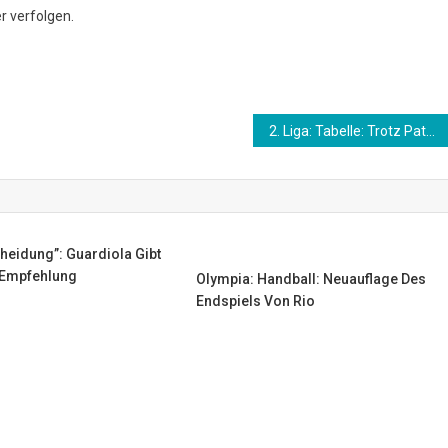
r verfolgen.
2. Liga: Tabelle: Trotz Patzer! HSV macht etwas Boden gut
heidung”: Guardiola Gibt
 Empfehlung
Olympia: Handball: Neuauflage Des
Endspiels Von Rio