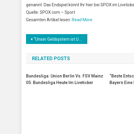
genannt. Das Endspiel könnt Ihr hier bei SPOX im Liveticke
Quelle: SPOX.com – Sport
Gesamten Artikel lesen:
Read More
Beitrags-
“Unser Geldsystem ist Unrecht” – Verwaltungsjurist schlägt neues Geldsystem vor
Navigation
RELATED POSTS
Bundesliga: Union Berlin Vs. FSV Mainz
“Beste Entsc
05: Bundesliga Heute Im Liveticker
Bayern Eine