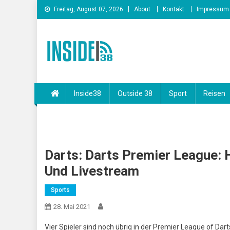
Skip
Freitag, August 07, 2026
About
Kontakt
Impressum
to
content
INSIDE38
Inside38
Outside 38
Sport
Reisen
Darts: Darts Premier League: H
Und Livestream
Sports
28. Mai 2021
Vier Spieler sind noch übrig in der Premier League of Dart