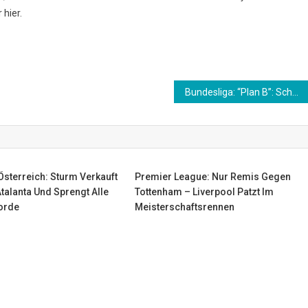
hier.
Bundesliga: “Plan B”: Schmelzer über Zeit nach dem BVB
sterreich: Sturm Verkauft
Premier League: Nur Remis Gegen
talanta Und Sprengt Alle
Tottenham – Liverpool Patzt Im
orde
Meisterschaftsrennen