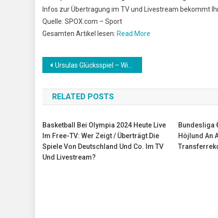
Infos zur Übertragung im TV und Livestream bekommt Ihr 
Quelle: SPOX.com – Sport
Gesamten Artikel lesen:
Read More
Beitrags-
Ursulas Glücksspiel – Wird der EU-Megadeal mit BioNTech/Pfizer jetzt zum Reinfall?
Navigation
RELATED POSTS
Basketball Bei Olympia 2024 Heute Live
Bundesliga Ö
Im Free-TV: Wer Zeigt / Überträgt Die
Höjlund An A
Spiele Von Deutschland Und Co. Im TV
Transferrek
Und Livestream?