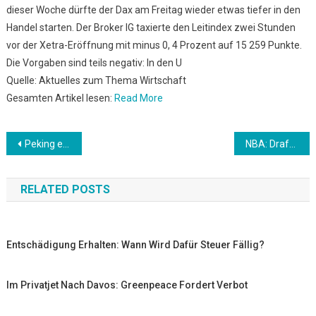
dieser Woche dürfte der Dax am Freitag wieder etwas tiefer in den
Handel starten. Der Broker IG taxierte den Leitindex zwei Stunden
vor der Xetra-Eröffnung mit minus 0, 4 Prozent auf 15 259 Punkte.
Die Vorgaben sind teils negativ: In den U
Quelle: Aktuelles zum Thema Wirtschaft
Gesamten Artikel lesen:
Read More
Beitrags-
Peking empört über Beschluss Australiens, aus Seidenstraße-Projekt auszusteigen
NBA: Draft-Prospect stirbt bei Autounfall
Navigation
RELATED POSTS
Entschädigung Erhalten: Wann Wird Dafür Steuer Fällig?
Im Privatjet Nach Davos: Greenpeace Fordert Verbot