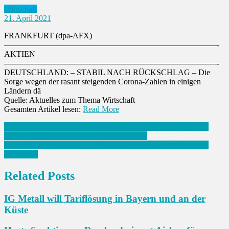
Wirtschaft
21. April 2021
FRANKFURT (dpa-AFX)
——————————————————————————-
AKTIEN
——————————————————————————-
DEUTSCHLAND: – STABIL NACH RÜCKSCHLAG – Die
Sorge wegen der rasant steigenden Corona-Zahlen in einigen
Ländern dä
Quelle: Aktuelles zum Thema Wirtschaft
Gesamten Artikel lesen:
Read More
Beitrags-
Analysten im Gespräch mit RT: Sabotagevorwürfe Tschechiens
gegen Moskau eher “James-Bond-Szenario”
Navigation
DAX-FLASH: Stabil nach Rückschlag – Virussorgen dämpfen
Kauflaune
Related Posts
IG Metall will Tariflösung in Bayern und an der
Küste