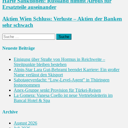
Harte Sanktionen: Russland nimmt Airbus für
Ersatzteile auseinander
Aktien Wien Schluss: Verluste – Aktien der Banken
sehr schwach
Suche
nach:
Neueste Beiträge
Einigung über Straße von Hormus in Reichweite –
Streitpunkte bleiben bestehen
Alpin-Star Lara Gut-Behrami beendet Karriere: Ein großer
Name verlässt den Skisport
Sabotageverdacht: “Low-Level-Agent” in Thüringen
festgenommen
Anex-Gruppe senkt Provision für Türkei-Reisen
La Gomera: Vanesa Coello ist neue Vertriebsleiterin im
Bancal Hotel & Spa
Archive
August 2026