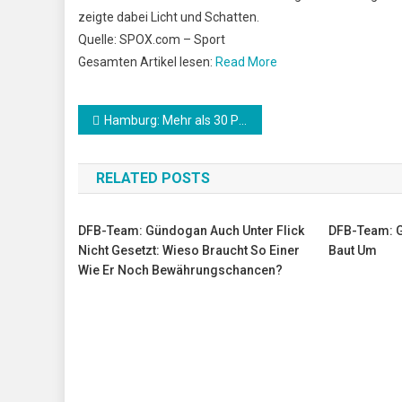
zeigte dabei Licht und Schatten.
Quelle: SPOX.com – Sport
Gesamten Artikel lesen:
Read More
Beitrags-
Hamburg: Mehr als 30 Prozent der durchgeführten Corona-Tests sind falsch positiv
Navigation
RELATED POSTS
DFB-Team: Gündogan Auch Unter Flick
DFB-Team: 
Nicht Gesetzt: Wieso Braucht So Einer
Baut Um
Wie Er Noch Bewährungschancen?