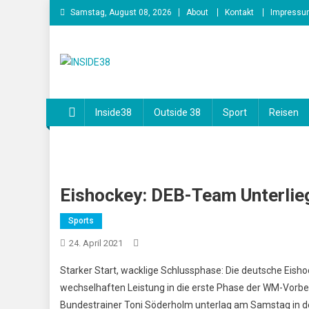
Skip
Samstag, August 08, 2026
About
Kontakt
Impressu
to
content
INSIDE38
Inside38
Outside 38
Sport
Reisen
Eishockey: DEB-Team Unterlie
Sports
24. April 2021
Starker Start, wacklige Schlussphase: Die deutsche Eisho
wechselhaften Leistung in die erste Phase der WM-Vorb
Bundestrainer Toni Söderholm unterlag am Samstag in der 