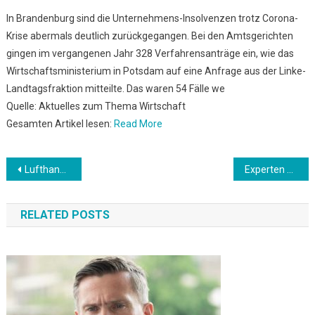
In Brandenburg sind die Unternehmens-Insolvenzen trotz Corona-
Krise abermals deutlich zurückgegangen. Bei den Amtsgerichten
gingen im vergangenen Jahr 328 Verfahrensanträge ein, wie das
Wirtschaftsministerium in Potsdam auf eine Anfrage aus der Linke-
Landtagsfraktion mitteilte. Das waren 54 Fälle we
Quelle: Aktuelles zum Thema Wirtschaft
Gesamten Artikel lesen:
Read More
Beitrags-
Lufthansa berichtet über Geschäft in der Corona-Flaute
Experten erwarten Rückgang der Arbeitslosigkeit im Saarland
Navigation
RELATED POSTS