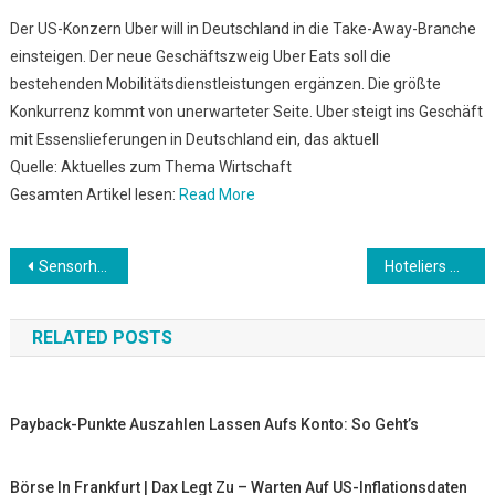
Der US-Konzern Uber will in Deutschland in die Take-Away-Branche
einsteigen. Der neue Geschäftszweig Uber Eats soll die
bestehenden Mobilitätsdienstleistungen ergänzen. Die größte
Konkurrenz kommt von unerwarteter Seite. Uber steigt ins Geschäft
mit Essenslieferungen in Deutschland ein, das aktuell
Quelle: Aktuelles zum Thema Wirtschaft
Gesamten Artikel lesen:
Read More
Beitrags-
Sensorhersteller Sick steigert Ergebnis trotz Corona
Hoteliers appellieren an Regierung
Navigation
RELATED POSTS
Payback-Punkte Auszahlen Lassen Aufs Konto: So Geht’s
Börse In Frankfurt | Dax Legt Zu – Warten Auf US-Inflationsdaten