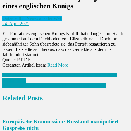
eines englischen Königs
Outside 38 - Neues aus der Welt
24. April 2021
Ein Porträt des englischen Königs Karl II. hatte lange Jahre Staub
gesammelt auf dem Dachboden von Elizabeth Vella. Doch ihr
siebenjähriger Sohn überredete sie, das Porträt restaurieren zu
lassen. Es stellte sich heraus, dass das Gemälde aus dem 17.
Jahrhundert stammt.
Quelle: RT DE
Gesamten Artikel lesen:
Read More
Beitrags-
NBA: Nets holen ersten Platz im Osten – Starker Tatum reicht
Boston nicht
Navigation
Bundesliga: FC Bayern: So wird der FCB heute Meister
Related Posts
Europäische Kommission: Russland manipuliert
Gaspreise nicht