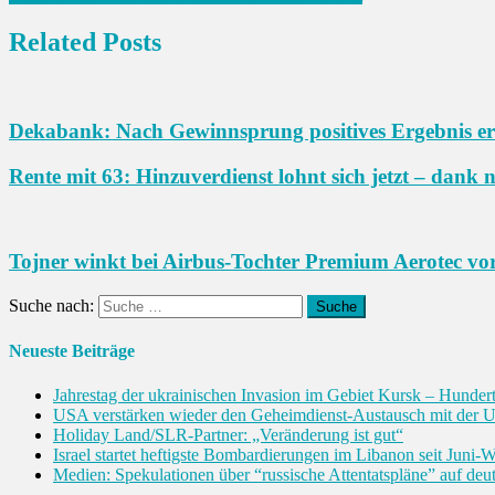
Related Posts
Dekabank: Nach Gewinnsprung positives Ergebnis er
Rente mit 63: Hinzuverdienst lohnt sich jetzt – dank 
Tojner winkt bei Airbus-Tochter Premium Aerotec vor
Suche nach:
Neueste Beiträge
Jahrestag der ukrainischen Invasion im Gebiet Kursk – Hunderte 
USA verstärken wieder den Geheimdienst-Austausch mit der U
Holiday Land/SLR-Partner: „Veränderung ist gut“
Israel startet heftigste Bombardierungen im Libanon seit Juni
Medien: Spekulationen über “russische Attentatspläne” auf deu