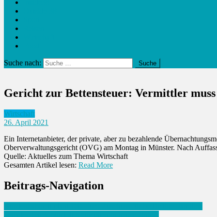
Inside38
Outside 38
Sport
Reisen
Wirtschaft
Food
Suche nach:
Gericht zur Bettensteuer: Vermittler muss
Wirtschaft
26. April 2021
Ein Internetanbieter, der private, aber zu bezahlende Übernachtungsm
Oberverwaltungsgericht (OVG) am Montag in Münster. Nach Auffassun
Quelle: Aktuelles zum Thema Wirtschaft
Gesamten Artikel lesen:
Read More
Beitrags-Navigation
Bundeskabinett plant 100-Euro-Zuschuss für bedürftige Familien
Daimler Truck bündelt Aktivitäten in neuer Einheit