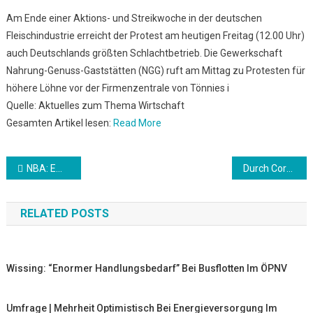
Am Ende einer Aktions- und Streikwoche in der deutschen
Fleischindustrie erreicht der Protest am heutigen Freitag (12.00 Uhr)
auch Deutschlands größten Schlachtbetrieb. Die Gewerkschaft
Nahrung-Genuss-Gaststätten (NGG) ruft am Mittag zu Protesten für
höhere Löhne vor der Firmenzentrale von Tönnies i
Quelle: Aktuelles zum Thema Wirtschaft
Gesamten Artikel lesen:
Read More
Beitrags-
NBA: Embiid sieht sich als MVP: “Keine Zweifel”
Durch Corona: Pharmabranche fasst wieder Fuß in Deutschland
Navigation
RELATED POSTS
Wissing: “enormer Handlungsbedarf” Bei Busflotten Im ÖPNV
Umfrage | Mehrheit Optimistisch Bei Energieversorgung Im