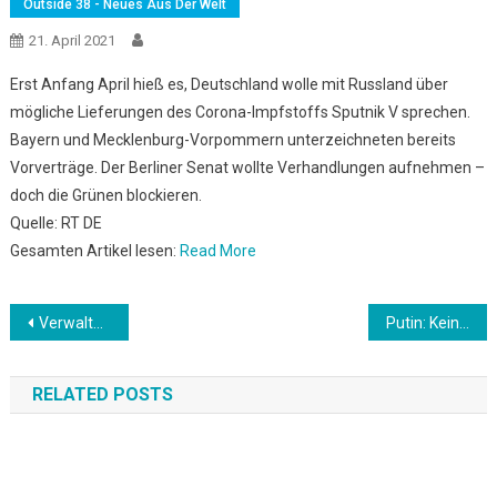
Outside 38 - Neues Aus Der Welt
21. April 2021
Erst Anfang April hieß es, Deutschland wolle mit Russland über
mögliche Lieferungen des Corona-Impfstoffs Sputnik V sprechen.
Bayern und Mecklenburg-Vorpommern unterzeichneten bereits
Vorverträge. Der Berliner Senat wollte Verhandlungen aufnehmen –
doch die Grünen blockieren.
Quelle: RT DE
Gesamten Artikel lesen:
Read More
Beitrags-
Verwaltungsgericht: Heide-Park darf wieder öffnen
Putin: Keine Reaktion des Westens auf geplanten Anschlag auf Lukaschenko
Navigation
RELATED POSTS