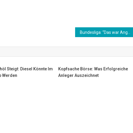
Bundesliga: “Das war Angst, pure Angst!” Fans machen nach Abstieg Jagd auf Schalke-Profis
höl Steigt: Diesel Könnte Im
Kopfsache Börse: Was Erfolgreiche
p Werden
Anleger Auszeichnet