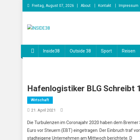
Skip
Freitag, August 07, 2026
About
Kontakt
Impressum
to
content
INSIDE38
Inside38
Outside 38
Sport
Reisen
Hafenlogistiker BLG Schreibt 1
Wirtschaft
21. April 2021
Die Turbulenzen im Coronajahr 2020 haben dem Bremer Se
Euro vor Steuern (EBT) eingetragen. Der Einbruch traf vo
stadteigene Unternehmen am Mittwoch berichtete. D