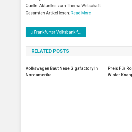
Quelle: Aktuelles zum Thema Wirtschaft
Gesamten Artikel lesen:
Read More
Beitrags-
Frankfurter Volksbank fusioniert mit VR-Bank in Alzenau
Navigation
RELATED POSTS
Volkswagen Baut Neue Gigafactory In
Preis Für Ro
Nordamerika
Winter Knap