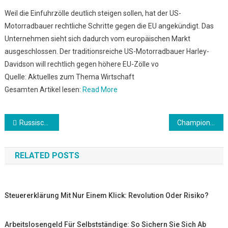
Weil die Einfuhrzölle deutlich steigen sollen, hat der US-
Motorradbauer rechtliche Schritte gegen die EU angekündigt. Das
Unternehmen sieht sich dadurch vom europäischen Markt
ausgeschlossen. Der traditionsreiche US-Motorradbauer Harley-
Davidson will rechtlich gegen höhere EU-Zölle vo
Quelle: Aktuelles zum Thema Wirtschaft
Gesamten Artikel lesen:
Read More
Beitrags-
Russischer Gefängnisdienst: Alexei Nawalny wurde in ein Krankenhaus verlegt
Champions League: Trotz Super-League-Gründung: UEFA beschließt CL-Reform ab 2024
Navigation
RELATED POSTS
Steuererklärung Mit Nur Einem Klick: Revolution Oder Risiko?
Arbeitslosengeld Für Selbstständige: So Sichern Sie Sich Ab