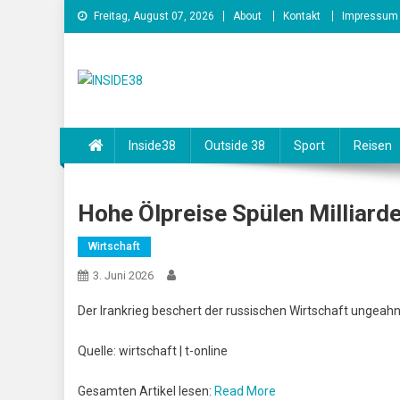
Skip
Freitag, August 07, 2026
About
Kontakt
Impressum
to
content
INSIDE38
Inside38
Outside 38
Sport
Reisen
Hohe Ölpreise Spülen Milliard
Wirtschaft
3. Juni 2026
Der Irankrieg beschert der russischen Wirtschaft ungeahnt
Quelle: wirtschaft | t-online
Gesamten Artikel lesen:
Read More