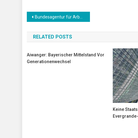
Beitrags-
Bundesagentur für Arbeit steuert auf Milliardendefizit zu
Navigation
RELATED POSTS
Aiwanger: Bayerischer Mittelstand Vor
Generationenwechsel
Keine Staats
Evergrande-