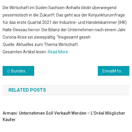
Die Wirtschaft im Süden Sachsen-Anhalts blickt überwiegend
pessimistisch in die Zukunft. Das geht aus der Konjunkturumfrage
für das erste Quartal 2021 der Industrie- und Handelskammer (IHK)
Halle-Dessau hervor. Die Bilanz der Unternehmen nach einem Jahr
Corona-Krise sei zwiespältig. “Insgesamt geseh
Quelle: Aktuelles zum Thema Wirtschaft
Gesamten Artikel lesen:
Read More
Beitrags-
Bundeswehrärzte impfen in Betrieben im Landkreis Hof
EnviaM forciert Ausbau von Solar- und Windenergie
Navigation
RELATED POSTS
Armani: Unternehmen Soll Verkauft Werden – L’Oréal Möglicher
Käufer