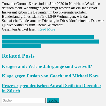
Trotz der Corona-Krise sind im Jahr 2020 in Nordrhein-Westfalen
deutlich mehr Wohnungen genehmigt worden als ein Jahr zuvor.
Insgesamt gaben die Bauämter im bevölkerungsreichsten
Bundesland grünes Licht für 61.849 Wohnungen, wie das
Statistische Landesamt am Dienstag in Düsseldorf mitteilte. Das war
Quelle: Aktuelles zum Thema Wirtschaft
Gesamten Artikel lesen:
Read More
Beitrags-
Tourismus im Norden wegen Corona mit schweren Einbußen
3. Liga: 3. Liga heute live: FSV Zwickau – FC Bayern II im TV,
Navigation
Livestream und Liveticker
Related Posts
Krügerrand: Welche Jahrgänge sind wertvoll?
Klage gegen Fusion von Coach und Michael Kors
Prozess gegen deutschen Anwalt Seith im Dezember
in Zürich
Suche
nach: