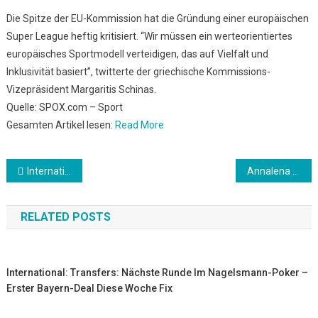
Die Spitze der EU-Kommission hat die Gründung einer europäischen
Super League heftig kritisiert. “Wir müssen ein werteorientiertes
europäisches Sportmodell verteidigen, das auf Vielfalt und
Inklusivität basiert”, twitterte der griechische Kommissions-
Vizepräsident Margaritis Schinas.
Quelle: SPOX.com – Sport
Gesamten Artikel lesen:
Read More
Beitrags-
International: Reaktionen auf die Gründung der Super League
Annalena Baerbock als Kandidatin der Grünen fürs Kanzleramt gekürt
Navigation
RELATED POSTS
International: Transfers: Nächste Runde Im Nagelsmann-Poker –
Erster Bayern-Deal Diese Woche Fix