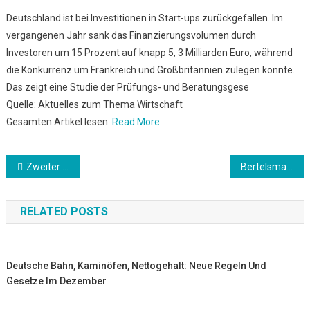
Deutschland ist bei Investitionen in Start-ups zurückgefallen. Im
vergangenen Jahr sank das Finanzierungsvolumen durch
Investoren um 15 Prozent auf knapp 5, 3 Milliarden Euro, während
die Konkurrenz um Frankreich und Großbritannien zulegen konnte.
Das zeigt eine Studie der Prüfungs- und Beratungsgese
Quelle: Aktuelles zum Thema Wirtschaft
Gesamten Artikel lesen:
Read More
Beitrags-
Zweiter Moia-Geburtstag fällt aus: Betrieb unterbrochen
Bertelsmann-Großdruckerei in Nürnberg schließt ihre Tore
Navigation
RELATED POSTS
Deutsche Bahn, Kaminöfen, Nettogehalt: Neue Regeln Und
Gesetze Im Dezember