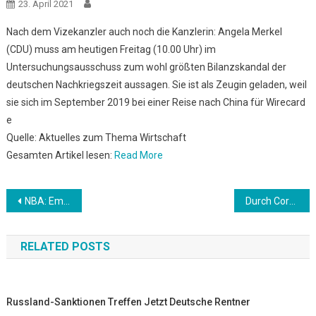
23. April 2021
Nach dem Vizekanzler auch noch die Kanzlerin: Angela Merkel
(CDU) muss am heutigen Freitag (10.00 Uhr) im
Untersuchungsausschuss zum wohl größten Bilanzskandal der
deutschen Nachkriegszeit aussagen. Sie ist als Zeugin geladen, weil
sie sich im September 2019 bei einer Reise nach China für Wirecard
e
Quelle: Aktuelles zum Thema Wirtschaft
Gesamten Artikel lesen:
Read More
Beitrags-
NBA: Embiid sieht sich als MVP: “Keine Zweifel”
Durch Corona: Pharmabranche fasst wieder Fuß in Deutschland
Navigation
RELATED POSTS
Russland-Sanktionen Treffen Jetzt Deutsche Rentner