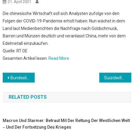
21. April 2021
Die chinesische Wirtschaft soll sich Analysten zufolge von den
Folgen der COVID-19-Pandemie erholt haben. Nun wächst in dem
Land laut Medienberichten die Nachfrage nach Goldschmuck,
Barren und Münzen deutlich und veranlasst China, mehr von dem
Edelmetall einzukaufen.
Quelle: RT DE
Gesamten Artikel lesen:
Read More
Beitrags-
Bundesliga: Nicht nur DFB: Diese Optionen hat Flick
Suizidwille von Menschen und Unterstützung Dritter dabei: Bundestag berät über Sterbehilfe
Navigation
RELATED POSTS
Macron Und Starmer: Betraut Mit Der Rettung Der Westlichen Welt
‒ Und Der Fortsetzung Des Krieges