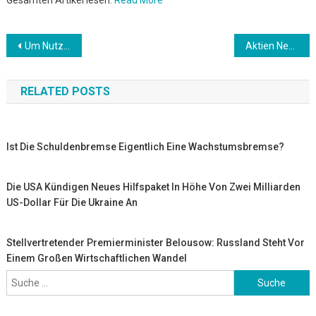
Gesamten Artikel lesen:
Read More
Beitrags-
Um Nutzer vor Beleidigungen zu schützen: Instagram kündigt Filter gegen Hassreden an
Aktien New York Schluss: Fest – Dow wieder über 34 000 Punkten
Navigation
RELATED POSTS
Ist Die Schuldenbremse Eigentlich Eine Wachstumsbremse?
Die USA Kündigen Neues Hilfspaket In Höhe Von Zwei Milliarden
US-Dollar Für Die Ukraine An
Stellvertretender Premierminister Belousow: Russland Steht Vor
Einem Großen Wirtschaftlichen Wandel
Suche
nach: