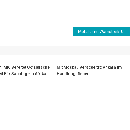
Metaller im Warnstreik: Ungleichbehandlung in Ost und West
: MI6 Bereitet Ukrainische
Mit Moskau Verscherzt: Ankara Im
it Für Sabotage In Afrika
Handlungsfieber