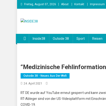
Skip
Freitag, August 07, 2026
About
Kontakt
Impressum
to
content
INSIDE38
Inside38
Outside 38
Sport
Reisen
“Medizinische Fehlinformatio
Outside 38 - Neues Aus Der Welt
24. April 2021
RT DE wurde auf YouTube erneut gesperrt und kann zwei
RT-Ableger sind von der US-Videoplattform mit Einschrä
COVID-19.