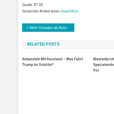
Quelle: RT DE
Gesamten Artikel lesen:
Read More
Beitrags-
Mehr Schaden als Nutzen? Corona-“Notbremse” enthält FFP2-Pflicht im Öffentlichen Personenverkehr
Navigation
RELATED POSTS
Anbandeln Mit Russland – Was Führt
Medienbricht
Trump Im Schilde?
Spezialeinhe
Vor