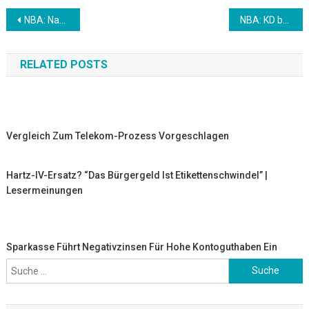
Beitrags-
NBA: Nach neun Wochen: Davis kündigt Comeback an
NBA: KD bald zurück? Nets holen Verstärkung
Navigation
RELATED POSTS
Vergleich Zum Telekom-Prozess Vorgeschlagen
Hartz-IV-Ersatz? “Das Bürgergeld Ist Etikettenschwindel” |
Lesermeinungen
Sparkasse Führt Negativzinsen Für Hohe Kontoguthaben Ein
Suche
nach: