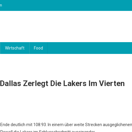
m
Wirtschaft
Food
Dallas Zerlegt Die Lakers Im Vierten
 Ende deutlich mit 108:93. In einem über weite Strecken ausgeglichene
Powell die Lakers im Schlussabschnitt auseinander.