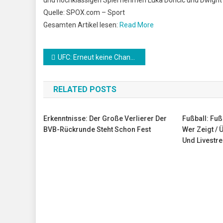
Quelle: SPOX.com – Sport
Gesamten Artikel lesen:
Read More
Beitrags-
UFC: Erneut keine Chance für den “Street Jesus”: Usman verteidigt Titel
Navigation
RELATED POSTS
Erkenntnisse: Der Große Verlierer Der
Fußball: Fuß
BVB-Rückrunde Steht Schon Fest
Wer Zeigt / 
Und Livestr