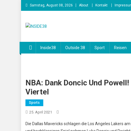
Skip
Samstag, August 08, 2026
About
Kontakt
Impressu
to
content
INSIDE38
Inside38
Outside 38
Sport
Reisen
NBA: Dank Doncic Und Powell! 
Viertel
Sports
25. April 2021
Die Dallas Mavericks schlagen die Los Angeles Lakers am
und hochklassigen Spiel nehmen Luka Doncic und Dwight 