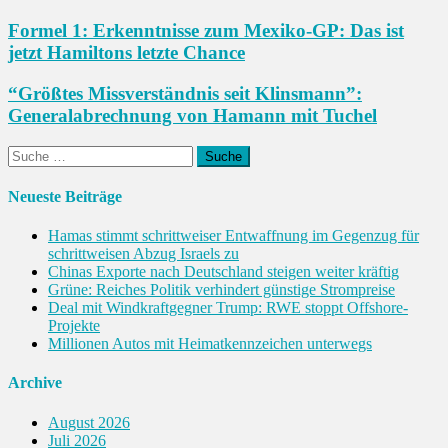
Formel 1: Erkenntnisse zum Mexiko-GP: Das ist
jetzt Hamiltons letzte Chance
“Größtes Missverständnis seit Klinsmann”:
Generalabrechnung von Hamann mit Tuchel
Suche
nach:
Neueste Beiträge
Hamas stimmt schrittweiser Entwaffnung im Gegenzug für
schrittweisen Abzug Israels zu
Chinas Exporte nach Deutschland steigen weiter kräftig
Grüne: Reiches Politik verhindert günstige Strompreise
Deal mit Windkraftgegner Trump: RWE stoppt Offshore-
Projekte
Millionen Autos mit Heimatkennzeichen unterwegs
Archive
August 2026
Juli 2026