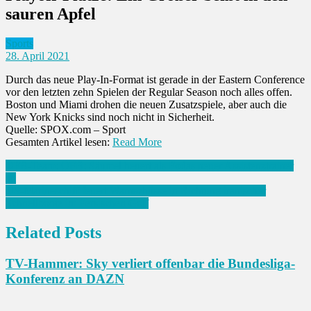
sauren Apfel
Sports
28. April 2021
Durch das neue Play-In-Format ist gerade in der Eastern Conference
vor den letzten zehn Spielen der Regular Season noch alles offen.
Boston und Miami drohen die neuen Zusatzspiele, aber auch die
New York Knicks sind noch nicht in Sicherheit.
Quelle: SPOX.com – Sport
Gesamten Artikel lesen:
Read More
Beitrags-
ÖFB-Team: ÖFB: Säumel heuert als Fodas neuer Assistenztrainer
an
Navigation
US-Marineschiff feuert Warnschüsse in Richtung iranischer
Schnellboote im Persischen Golf
Related Posts
TV-Hammer: Sky verliert offenbar die Bundesliga-
Konferenz an DAZN