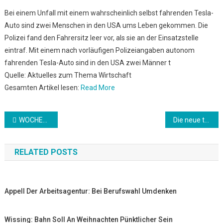
Bei einem Unfall mit einem wahrscheinlich selbst fahrenden Tesla-
Auto sind zwei Menschen in den USA ums Leben gekommen. Die
Polizei fand den Fahrersitz leer vor, als sie an der Einsatzstelle
eintraf. Mit einem nach vorläufigen Polizeiangaben autonom
fahrenden Tesla-Auto sind in den USA zwei Männer t
Quelle: Aktuelles zum Thema Wirtschaft
Gesamten Artikel lesen:
Read More
Beitrags-
WOCHENAUSBLICK: Experten machen Hoffnung auf weitere Dax-Rekorde
Die neue ta: Mallorca-Veranstalter ziehen Oster-Bilanz
Navigation
RELATED POSTS
Appell Der Arbeitsagentur: Bei Berufswahl Umdenken
Wissing: Bahn Soll An Weihnachten Pünktlicher Sein